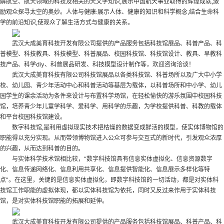
解航空、航天领域的科技及相关的天文学知识,展示中国航天事业取得的辉煌成就,激
励观众探寻太空的奥妙。人体与健康:展示人体、健康的知识和科学概念,结合生命科
学的前沿知识,使观众了解生活方式与健康的关系。
武汉大成美育科技开发有限公司提供的产品服务包括科技馆展品、科普产品、科
普模型、科技教具、科技模型、科普展品、校园科技馆、科技馆设计、教具、早教科
技产品、科学diy、科普展品研发、科技模型设计制作等，欢迎咨询洽谈！
武汉大成美育科技有限公司科技馆展品以各类科技馆、科普场所以及广大中小学
校、幼儿园、青少年活动中心和科普活动等基层为载体，以科普场所和中小学、幼儿
园学生的课余活动为条件来设计与布置科学场馆，在轻松愉快的游乐氛围中
校园科技
馆
，培养青少年儿童学科学、爱科学、用科学的乐趣，为学校提供科普、科教的载体
和平台
校园科技馆建设
。
数字科技馆,是利用虚拟现实技术把枯燥的数据变成鲜活的模型，使实体博物馆的
职能得以充分实现。从而带领博物馆进入公众可参与交互式的新时代，引发观众浓厚
的兴趣，从而达到科普的目的。
与实体科学技术馆相比较，“数字科技馆具有信息实体虚拟化、信息资源数字
化、信息传递网络化、信息利用共享化、信息提供智能化、信息展示多样化等特
点”。在这里，关键的是信息实体虚拟化，即数字科技馆的一切活动，都是对实体科
技馆工作职能的虚拟体现，都以实体科技馆为依托，同时又反过来作用于实体科技
馆，是对实体科技馆职能的拓展和延伸。
武汉大成美育科技开发有限公司提供的产品服务包括科技馆展品、科普产品、科