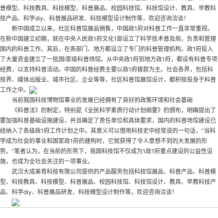
普模型、科技教具、科技模型、科普展品、校园科技馆、科技馆设计、教具、早教科
技产品、科学diy、科普展品研发、科技模型设计制作等，欢迎咨询洽谈！
新中国成立以来，社区科普馆展品销售，中国政1府对科普工作一直非常重视。
在新中国建立初期，就在中央人民政1府文化1部设立了科学技术普及局，负责和管理
国内的科普工作。其后，在各部门、地方都设立了专门的科普管理机构。政1府投入
了大量资金建立了一批国l家级科普场馆。从中央政1府到地方政1府，都设有科普专项
经费，以支持科普活动。中国的科普经费主要以政1府拨款为主。社会各界，包括科
技界、媒体出版业、城市社区、企业等等，社区科普馆展馆设计，都积极投身于科普
工作之中。
当前我国科技博物馆事业的发展已经拥有了良好的政策环境和社会基础
《科普法》的制定，特别是《全民科学素质行动计划纲要》的颁布，明确提出了
要加强科普基础设施建设，并且确定了责任单位和具体要求，国内的科普场馆建设已
经纳入了各级政1府工作计划之中。其意义可以借用科技史中经常说的一句话，“当科
学成为社会的事业和国家政1府的建构时，它就获得了令人意想不到的大发展的形
势。”笔者认为，在当前的形势下，我国科技馆不仅成为1政1府重点建设的公益性设
施，也成为全社会关注的一项事业。
武汉大成美育科技有限公司提供的产品服务包括科技馆展品、科普产品、科普模
型、科技教具、科技模型、科普展品、校园科技馆、科技馆设计、教具、早教科技产
品、科学diy、科普展品研发、科技模型设计制作等，欢迎咨询洽谈！