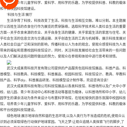
馆
，培养青少年儿童学科学、爱科学、用科学的乐趣，为学校提供科普、科教的载体
和平台
校园科技馆建设
。
'科技与生活'展厅
生活孕育了科技，科技改变了生活，科技与生活相互交融，难以分割。本主题展
厅以百姓生活的衣食住行作为展览的贯穿脉络，选取科学技术和人类社会生活的重要
方面--关乎衣食来源的农业、关乎自身生活的健康、关乎家庭生活的家居与住宅、关
乎社会生活的信息交流与交通运输、关乎创造生活的工具与机械等，展示科技发展对
人类社会日益广泛和深刻的影响，传播科技以人为本的观念，使观众感受科技为人类
带来的福祉和恩惠
校园科技馆设计
，同时，关注科技发展给社会生活带来的一些问题
以及人们解决这些问题所做出的努力，使观众在参观和体验中进行思考和领悟。
武汉大成美育科技开发有限公司提供的产品服务包括科技馆展品、科普产品、科
普模型、科技教具、科技模型、科普展品、校园科技馆、科技馆设计、教具、早教科
技产品、科学diy、科普展品研发、科技模型设计制作等，欢迎咨询洽谈！
武汉大成美育科技有限公司科技馆展品以各类科技馆、科普场所以及广大中小学
校、幼儿园、青少年活动中心和科普活动等基层为载体，以科普场所和中小学、幼儿
园学生的课余活动为条件来设计与布置科学场馆，在轻松愉快的游乐氛围中
校园科技
馆
，培养青少年儿童学科学、爱科学、用科学的乐趣，为学校提供科普、科教的载体
和平台
校园科技馆建设
。
绿色地球:展示地球自然和谐的生态环境,以及人类行为不当造成的危机,使观众认
识到必须采取绿色行动保护地球家园。飞天之梦:让观众追随人类探索飞行的脚步,了