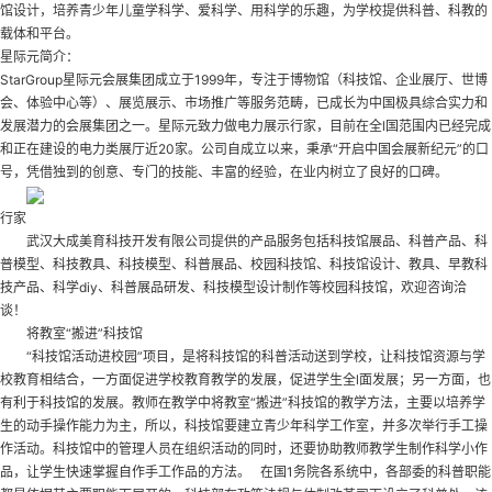
馆设计
，培养青少年儿童学科学、爱科学、用科学的乐趣，为学校提供科普、科教的
载体和平台。
星际元简介：
StarGroup星际元会展集团成立于1999年，专注于博物馆（科技馆、企业展厅、世博
会、体验中心等）、展览展示、市场推广等服务范畴，已成长为中国极具综合实力和
发展潜力的会展集团之一。星际元致力做电力展示行家，目前在全l国范围内已经完成
和正在建设的电力类展厅近20家。公司自成立以来，秉承“开启中国会展新纪元”的口
号，凭借独到的创意、专门的技能、丰富的经验，在业内树立了良好的口碑。
行家
武汉大成美育科技开发有限公司提供的产品服务包括科技馆展品、科普产品、科
普模型、科技教具、科技模型、科普展品、校园科技馆、科技馆设计、教具、早教科
技产品、科学diy、科普展品研发、科技模型设计制作等
校园科技馆
，欢迎咨询洽
谈！
将教室“搬进”科技馆
“科技馆活动进校园”项目，是将科技馆的科普活动送到学校，让科技馆资源与学
校教育相结合，一方面促进学校教育教学的发展，促进学生全l面发展；另一方面，也
有利于科技馆的发展。教师在教学中将教室“搬进”科技馆的教学方法，主要以培养学
生的动手操作能力为主，所以，科技馆要建立青少年科学工作室，并多次举行手工操
作活动。科技馆中的管理人员在组织活动的同时，还要协助教师教学生制作科学小作
品，让学生快速掌握自作手工作品的方法。 在国1务院各系统中，各部委的科普职能