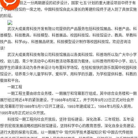
五'计划的项目之一分两期建设的初步设计，国家'七五'计划的重大建设项目中终于有
了中国科技馆的一席之地，中国科技馆自此从漫长的筹建阶段终于进入到了具体实施
的阶段。
武汉大成美育科技开发有限公司提供的产品服务包括科技馆展品、科普产品、科
普模型、科技教具、科技模型、科普展品、校园科技馆、科技馆设计、教具、早教科
技产品、科学diy、科普展品研发、科技模型设计制作等
校园科技馆
，欢迎咨询洽
谈！
武汉大成美育科技有限公司科技馆展品以各类科技馆、科普场所以及广大中小学
校、幼儿园、青少年活动中心和科普活动等基层为载体，以科普场所和中小学、幼儿
园学生的课余活动为条件来设计与布置科学场馆，在轻松愉快的游乐氛围中
校园科技
馆设计
，培养青少年儿童学科学、爱科学、用科学的乐趣，为学校提供科普、科教的
载体和平台。
一期工程
一期工程主要由综合业务楼、一期展厅和穹幕影厅组成，其中综合业务楼和一期
展厅经过将近4年的紧张建设，于1988年8月竣工，并于同年9月22日正式对社会开
放;穹幕影厅则1989年5月17日开工建设，1993年建成竣工，1994年5月投入使用，
1995年8月正式对公众开放。
科技馆一期工程向社会开放后，坚持'目标建设、深化改革、三年规划、五年设
想'的宏观发展战略
校园科技馆建设
，坚持科学中心的教育思想，深化自身业务建设，
进行大胆的探索与实践，以一期展厅中 '现代科学技术基础知识'和'中国古代传统技