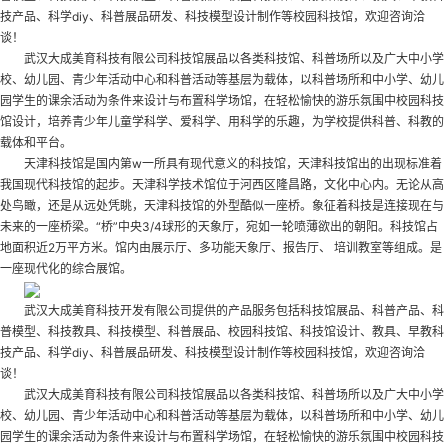
技产品、科学diy、科普展品研发、科技模型设计制作等
校园科技馆
，欢迎咨询洽
谈！
武汉大成美育科技有限公司科技馆展品以各类科技馆、科普场所以及广大中小学
校、幼儿园、青少年活动中心和科普活动等基层为载体，以科普场所和中小学、幼儿
园学生的课余活动为条件来设计与布置科学场馆，在轻松愉快的游乐氛围中
校园科技
馆设计
，培养青少年儿童学科学、爱科学、用科学的乐趣，为学校提供科普、科教的
载体和平台。
天津科技馆是国内第w一所具有现代意义的科技馆，天津科技馆出的出现标准着
我国现代科技馆的起步。天津科学技术馆位于河西区隆昌路，文化中心内。无论从高
处鸟瞰，还是从远处凭眺，天津科技馆的外型酷似一座桥。象征着科技是连接现在与
未来的一座桥梁。“桥”中央3/4球形的天象厅，宛如一轮喷薄欲出的朝阳。科技馆占
地面积近2万平方米。馆内由展示厅、多功能天象厅、报告厅、 培训教室等组成。是
一座现代化的综合展馆。
武汉大成美育科技开发有限公司提供的产品服务包括科技馆展品、科普产品、科
普模型、科技教具、科技模型、科普展品、校园科技馆、科技馆设计、教具、早教科
技产品、科学diy、科普展品研发、科技模型设计制作等
校园科技馆
，欢迎咨询洽
谈！
武汉大成美育科技有限公司科技馆展品以各类科技馆、科普场所以及广大中小学
校、幼儿园、青少年活动中心和科普活动等基层为载体，以科普场所和中小学、幼儿
园学生的课余活动为条件来设计与布置科学场馆，在轻松愉快的游乐氛围中
校园科技