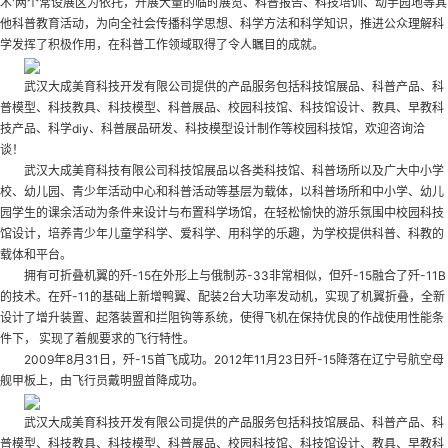
术'两个常设展区为依托，开展大量的临时展览、科普报告、科技培训、动手园地等其
他科普教育活动，为向全社会传播科学思想、科学方法和科学知识，推进公众理解科
学发挥了积极作用，在科普工作领域取得了令人瞩目的成就。
武汉大成美育科技开发有限公司提供的产品服务包括科技馆展品、科普产品、科
普模型、科技教具、科技模型、科普展品、校园科技馆、科技馆设计、教具、早教科
技产品、科学diy、科普展品研发、科技模型设计制作等
校园科技馆
，欢迎咨询洽
谈！
武汉大成美育科技有限公司科技馆展品以各类科技馆、科普场所以及广大中小学
校、幼儿园、青少年活动中心和科普活动等基层为载体，以科普场所和中小学、幼儿
园学生的课余活动为条件来设计与布置科学场馆，在轻松愉快的游乐氛围中
校园科技
馆设计
，培养青少年儿童学科学、爱科学、用科学的乐趣，为学校提供科普、科教的
载体和平台。
拥有可折叠机翼的歼-15在外形上与俄制苏-33非常相似，但歼-15融合了歼-11B
的技术。在歼-11的基础上新增鸭翼、配装2台大功率发动机，实现了机翼折叠，全新
设计了增升装置、起落装置和拦阻钩等系统，使得飞机在保持优良的作战使用性能条
件下， 实现了着舰要求的飞行特性。
2009年8月31日，歼-15首飞成功。2012年11月23日歼-15降落在辽宁号航空母
舰甲板上，由飞行员戴明盟首降成功。
武汉大成美育科技开发有限公司提供的产品服务包括科技馆展品、科普产品、科
普模型、科技教具、科技模型、科普展品、校园科技馆、科技馆设计、教具、早教科