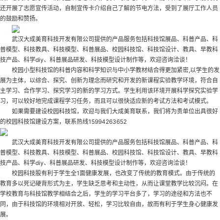
还开展了志愿宣传活动，自制宣传卡介绍自己了解的节电方法，受到了展厅工作人员
的鼓励和赞扬。
武汉大成美育科技开发有限公司提供的产品服务包括科技馆展品、科普产品、科
普模型、科技教具、科技模型、科普展品、校园科技馆、科技馆设计、教具、早教科
技产品、科学diy、科普展品研发、科技模型设计制作等，欢迎咨询洽谈！
校园小型科技馆的科普内容和科学知识与中小学教材结合得更加紧密,以学生的发
展为主体，以综合、探究、创新为理念而研究和开发的新课程实验教学环境，符合自
主学习、合作学习、探究学习的新的学习方式。学生利用该环境开展科学探究实验学
习，可以较好地完成课程学习任务，而且可以很快适应新的考试方法和考试模式。
如果需要建设校园科技馆，欢迎与我们大成美育联系，我们将为贵单位出具很好
的
校园科技馆建设
方案，联系热线15994263652
武汉大成美育科技开发有限公司提供的产品服务包括科技馆展品、科普产品、科
普模型、科技教具、科技模型、科普展品、校园科技馆、科技馆设计、教具、早教科
技产品、科学diy、科普展品研发、科技模型设计制作等，欢迎咨询洽谈！
校园科技股有利于学生全1面健康发展，也改变了传统的教育模式。由于传统的
教育多以死记硬背形式为主，学生缺乏思考和主动性，从而让课堂教学比较沉闷。在
学校教育与科技馆教学相结合之后，学生的学习平台多了，学习的途径和方法也不
同，由于科技馆的环境相对开放、轻松，学习比较自由，故而有利于学生身心健康发
展。