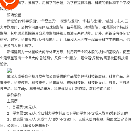
少年儿童学科学、爱科学、用科学的乐趣，为学校提供科普、科教的载体和平台
学校
科技馆
。
馆场设置
新馆设有'科学乐园'、'华夏之光'、'探索与发现'、'科技与生活'、'挑战与未来'五
大主题展厅、公共空间展示区及球幕影院、巨幕影院、动感影院、4D影院4个特s效
影院，其中球幕影院兼具穹幕电影放映和天象演示两种功能。此外，新馆设有多间实
验室、教室、科普报告厅及多功能厅。让儿童和大人同在一起享受科学中的快乐，也
让更多的人爱上科学。
新馆建筑为一体量较大的单体正方形，利用若干个积木般的块体相互咬合，使整
个建筑呈现出一个巨大的'鲁班锁'，又像一个'魔方'，蕴含着'探秘'的寓意
校园科技馆
设计
。
武汉大成美育科技开发有限公司提供的产品服务包括科技馆展品、科普产品、科
普模型、科技教具、科技模型、科普展品、校园科技馆、科技馆设计、教具、早教科
技产品、科学diy、科普展品研发、科技模型设计制作等，欢迎咨询洽谈！
票价票价
主展厅
1、普通票:30元/人
2、学生票:20元/人 全日制大学本科及以下学历学生(不含成人教育)凭有效证l件
3、优惠票:15元/人 未成年人18岁(不含)以下，无成人陪同参观，除国家法定节假
日、公休日、儿童节及寒暑假外