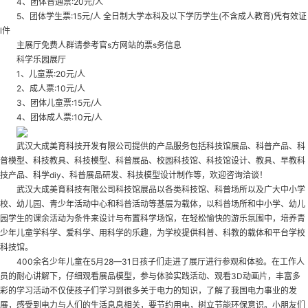
4、团体普通票:20元/人
5、团体学生票:15元/人 全日制大学本科及以下学历学生(不含成人教育)凭有效证
l件
主展厅免费人群请参考官s方网站的票s务信息
科学乐园展厅
1、儿童票:20元/人
2、成人票:10元/人
3、团体儿童票:15元/人
4、团体成人票:10元/人
武汉大成美育科技开发有限公司提供的产品服务包括科技馆展品、科普产品、科
普模型、科技教具、科技模型、科普展品、校园科技馆、科技馆设计、教具、早教科
技产品、科学diy、科普展品研发、科技模型设计制作等，欢迎咨询洽谈！
武汉大成美育科技有限公司科技馆展品以各类科技馆、科普场所以及广大中小学
校、幼儿园、青少年活动中心和科普活动等基层为载体，以科普场所和中小学、幼儿
园学生的课余活动为条件来设计与布置科学场馆，在轻松愉快的游乐氛围中，培养青
少年儿童学科学、爱科学、用科学的乐趣，为学校提供科普、科教的载体和平台
学校
科技馆
。
400余名少年儿童在5月28—31日孩子们走进了展厅进行参观和体验。在工作人
员的耐心讲解下，仔细观看展品模型，参与体验实践活动、观看3D动画片，丰富多
彩的学习活动不仅使孩子们学习到很多关于电力的知识，了解了我国电力事业的发
展，感受到电力与人们的生活息息相关，要节约用电，树立节能环保意识。小朋友们