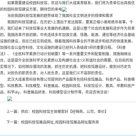
如果需要建设校园科技馆，欢迎与我们大成美育联系，我们将为贵单位出具极优
的校园科技馆建设方案，期待您的来电
当前我国科技馆发展的趋势体现了我国社会文明进步的规律和需求
我国的科技馆建设，在历史1上落后于发达国家，要真正缩小差距绝非易事。今
天，我们迎来了科技馆事业大发展的机遇期，这是以整个社会的发展和进步作为背景
的。我国改革开放初期，中央连续多年加强交通、铁路、能源、通信等经济社会基础
设施的建设，现在已经见到成效。随着我国科技事业的不断进步和经济的快速发展，
加强社会公益性科技、文化设施的建设已经列入各级政1府的重要日程。《科普
法》、《全民科学素质行动计划纲要》等一系列重要文件和配套制度、措施相继出
台，这是提升全民族科学文化素质以及构建社会主1义和谐社会的需要。在目前的现
实情况下，如何顺应潮流的发展，抓住历史机遇，把科技馆建设好，做到对历史负
责，对担负的职责负责，对人民负责，这是我们义不容辞的责任。
武汉大成美育科技有限公司提供的产品服务包括科技馆展品、科普产品、科普模
型、科技教具、科技模型、科普展品、校园科技馆、科技馆设计、教具、早教科技产
品、科学diy、科普展品研发、科技模型设计制作等，欢迎咨询洽谈！
上一篇：
供应：校园科技馆主体哪家好【经销商，公司，单价】
下一篇：
校园科技馆展品网址_校园科技馆展品网址服务商