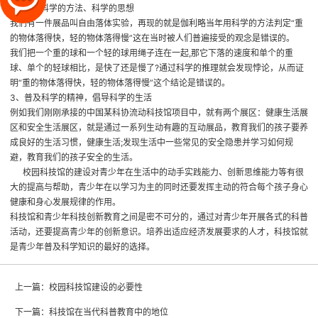
2、普及科学的方法、科学的思想
我们有一件展品叫自由落体实验，再现的就是伽利略当年用科学的方法判定“重
的物体落得快，轻的物体落得慢”这在当时被人们普遍接受的观念是错误的。
我们把一个重的球和一个轻的球用绳子连在一起,那它下落的速度和单个的重
球、单个的轻球相比，是快了还是慢了?通过科学的推理就会发现悖论，从而证
明“重的物体落得快，轻的物体落得慢”这个结论是错误的。
3、普及科学的精神，倡导科学的生活
例如我们刚刚承接的中国某科协流动科技馆项目中，就有两个展区：健康生活展
区和安全生活展区，就是通过一系列生动有趣的互动展品，教育我们的孩子要养
成良好的生活习惯，健康生活;发现生活中一些常见的安全隐患并学习如何规
避，教育我们的孩子安全的生活。
校园科技馆
的建设对青少年在生活中的动手实践能力、创新思维能力等有很
大的提高与帮助，青少年在以学习为主的同时还要发挥主动的符合每个孩子身心
健康和身心发展规律的作用。
科技馆和青少年科技创新教育之间是密不可分的，通过对青少年开展各式的科普
活动，还要提高青少年的创新意识。培养出适应经济发展要求的人才，科技馆就
是青少年普及科学知识的最好的选择。
上一篇：
校园科技馆建设的必要性
下一篇：
科技馆在当代科普教育中的地位